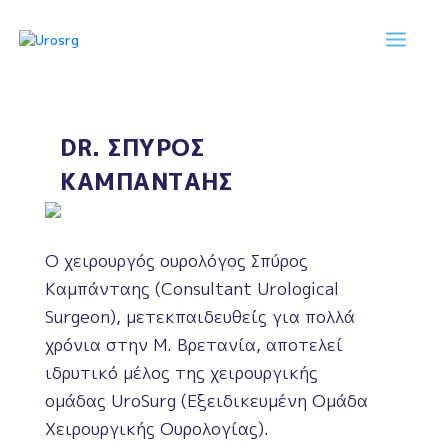
Skip
to
content
UROSURG
ΥΠΗΡΕΣΙΕΣ
DR. ΣΠΥΡΟΣ
ΚΑΜΠΑΝΤΑΗΣ
ΠΑΘΗΣΕΙΣ
ΔΙΑΓΝΩΣΤΙΚΑ ΤΕΣΤ
Ο χειρουργός ουρολόγος Σπύρος
Καμπάνταης (Consultant Urological
ΟΜΑΔΑ
Surgeon), μετεκπαιδευθείς για πολλά
ΕΠΙΚΟΙΝΩΝΙΑ
χρόνια στην Μ. Βρετανία, αποτελεί
ιδρυτικό μέλος της χειρουργικής
ομάδας UroSurg (Εξειδικευμένη Ομάδα
Χειρουργικής Ουρολογίας).