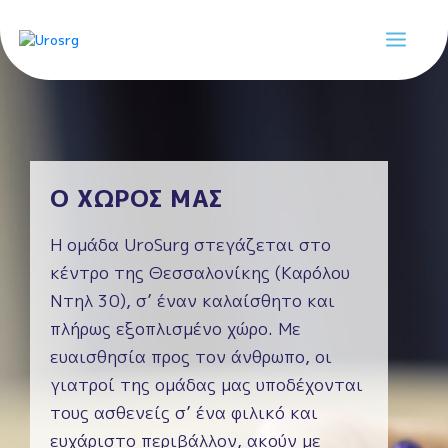
Skip
to
content
UROSURG
ΥΠΗΡΕΣΙΕΣ
ΠΑΘΗΣΕΙΣ
Ο ΧΩΡΟΣ ΜΑΣ
ΔΙΑΓΝΩΣΤΙΚΑ ΤΕΣΤ
Η ομάδα UroSurg στεγάζεται στο
κέντρο της Θεσσαλονίκης (Καρόλου
ΟΜΑΔΑ
Ντηλ 30), σ’ έναν καλαίσθητο και
πλήρως εξοπλισμένο χώρο. Με
ΕΠΙΚΟΙΝΩΝΙΑ
ευαισθησία προς τον άνθρωπο, οι
γιατροί της ομάδας μας υποδέχονται
τους ασθενείς σ’ ένα φιλικό και
ευχάριστο περιβάλλον, ακούν με